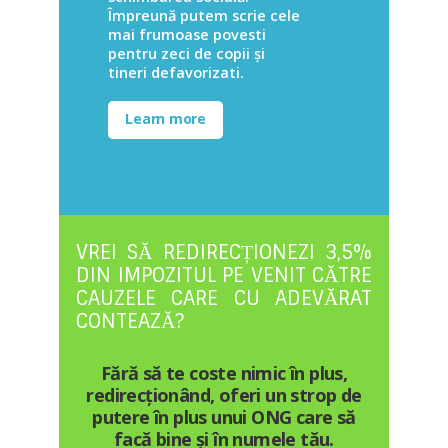
Împreună putem scrie cele
mai frumoase povesti
pentru zeci de copii și
tineri defavorizati.
Learn more
VREI SĂ REDIRECȚIONEZI 3,5%
DIN IMPOZITUL PE VENIT CĂTRE
CAUZELE CARE CU ADEVĂRAT
CONTEAZĂ?
Fără să te coste nimic în plus,
redirecționând, oferi un strop de
putere în plus unui ONG care să
facă bine și în numele tău.