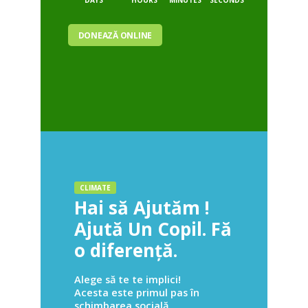
DAYS
HOURS
MINUTES
SECONDS
DONEAZĂ ONLINE
CLIMATE
Hai să Ajutăm !
Ajută Un Copil. Fă
o diferență.
Alege să te te implici!
Acesta este primul pas în
schimbarea socială.