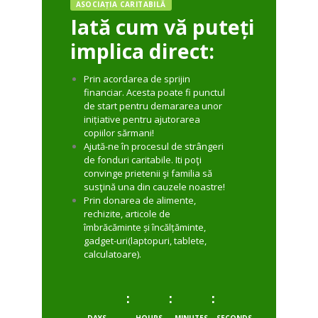
ASOCIAȚIA CARITABILĂ
Iată cum vă puteți
implica direct:
Prin acordarea de sprijin
financiar. Acesta poate fi punctul
de start pentru demararea unor
inițiative pentru ajutorarea
copiilor sărmani!
Ajută-ne în procesul de strângeri
de fonduri caritabile. Iti poţi
convinge prietenii şi familia să
susţină una din cauzele noastre!
Prin donarea de alimente,
rechizite, articole de
îmbrăcăminte și încălțăminte,
gadget-uri(laptopuri, tablete,
calculatoare).
:
:
: