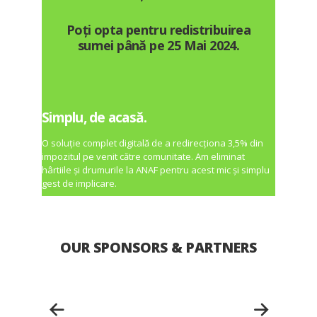
Poți opta pentru redistribuirea
sumei până pe
25 Mai 2024
.
Simplu, de acasă.
O soluție complet digitală de a redirecționa 3,5% din
impozitul pe venit către comunitate. Am eliminat
hârtiile și drumurile la ANAF pentru acest mic și simplu
gest de implicare.
OUR SPONSORS & PARTNERS